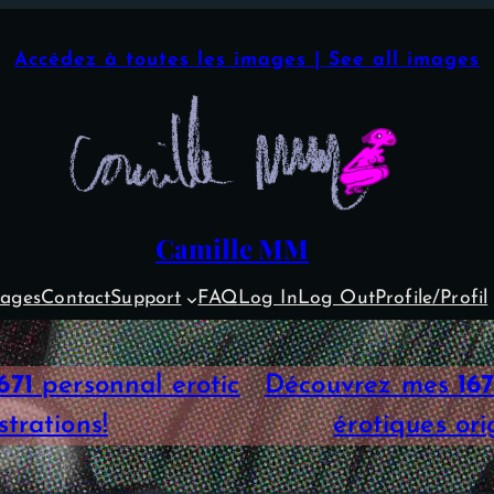
Accédez à toutes les images | See all images
Camille MM
ages
Contact
Support
FAQ
Log In
Log Out
Profile/Profil
671
personnal erotic
Découvrez mes
167
ustrations!
érotiques orig