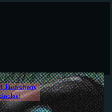
1
illustrations
inales !