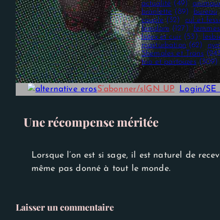
actualité
(49)
animau
branlette
(89)
bureau
couple
(32)
cul et fess
femdom
(127)
femmes
latex et cuir
(53)
lesb
masturbation
(62)
nym
Shemales et Trans
(24
trio et partouzes
(309)
S’abonner/sIGN UP
Login/S
Une récompense méritée
Nécessaire
Ces cookies ne
sont pas
Lorsque l’on est si sage, il est naturel de rec
facultatifs. Ils
sont
même pas donné à tout le monde.
nécessaires au
fonctionnement
du site Web.
Laisser un commentaire