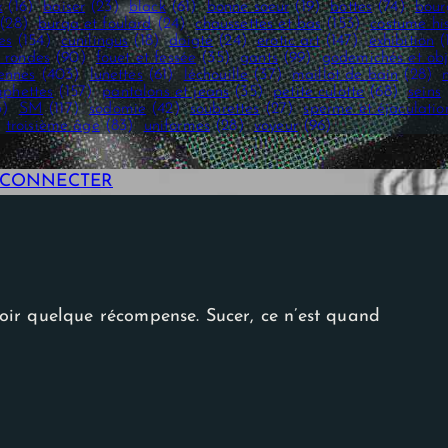
x
(16)
baiser
(23)
black
(61)
bonne soeur
(19)
bottes
(74)
bour
(28)
burqa et foulard
(24)
chaussettes et bas
(153)
costume hi
es
(154)
cunilingus
(18)
doigté
(24)
erotic art
(147)
exhibition
(
 rondes
(90)
fouet et fessée
(35)
gants
(99)
godemichés et obj
iennes
(403)
lunettes
(61)
léchouille
(37)
maillot de bain
(28)
phettes
(157)
pantalons et jeans
(35)
petite culotte
(68)
seins
3)
SM
(117)
sodomie
(42)
soubrettes
(27)
sperme et éjaculatio
troisième âge
(83)
uniformes
(28)
voyeur
(96)
E CONNECTER
evoir quelque récompense. Sucer, ce n’est quand