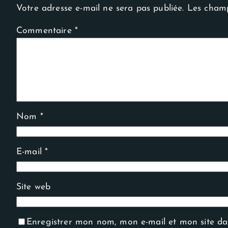
Experience
Votre adresse e-mail ne sera pas publiée.
Les champ
Afin que notre
site Web
fonctionne
Commentaire
*
aussi bien que
possible lors
de votre
visite. Si vous
refusez ces
cookies,
certaines
fonctionnalités
disparaîtront
du site Web.
Nom
*
E-mail
*
Site web
Enregistrer mon nom, mon e-mail et mon site d