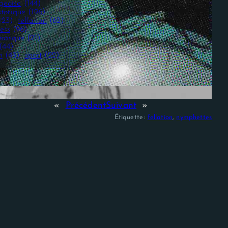
geoise
(144)
storique
(196)
123)
fellation
(62)
ets
(96)
masque
(21)
(44)
n
(43)
sport
(22)
«
Précédent
Suivant
»
Étiquette :
fellation
, 
nymphettes