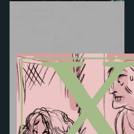
Experience
Afin que notre
site Web
fonctionne
aussi bien que
possible lors
de votre
visite. Si vous
refusez ces
cookies,
certaines
fonctionnalités
disparaîtront
du site Web.