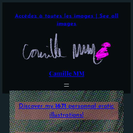
Aller
×
au
Accédez à toutes les images | See all
contenu
images
Camille MM
Discover my
1671
personnal erotic
illustrations!