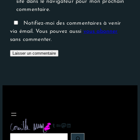
site dans le navigateur pour mon prochain
commentaire.
Notifiez-moi des commentaires à venir
via émail. Vous pouvez aussi
vous abonner
sans commenter.
Tumblr
Behance
Mastodon
LinkedIn
R