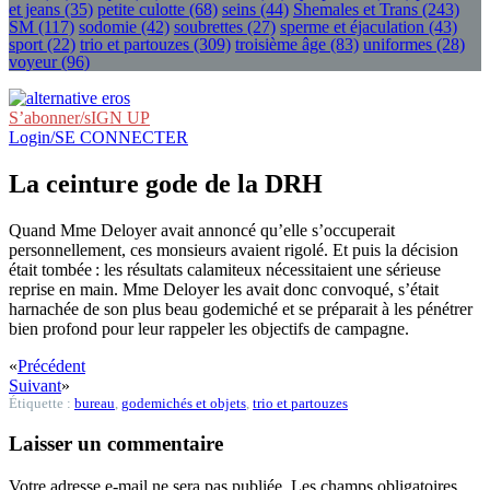
et jeans
(35)
petite culotte
(68)
seins
(44)
Shemales et Trans
(243)
SM
(117)
sodomie
(42)
soubrettes
(27)
sperme et éjaculation
(43)
sport
(22)
trio et partouzes
(309)
troisième âge
(83)
uniformes
(28)
voyeur
(96)
S’abonner/sIGN UP
Login/SE CONNECTER
La ceinture gode de la DRH
Quand Mme Deloyer avait annoncé qu’elle s’occuperait
personnellement, ces monsieurs avaient rigolé. Et puis la décision
était tombée : les résultats calamiteux nécessitaient une sérieuse
reprise en main. Mme Deloyer les avait donc convoqué, s’était
harnachée de son plus beau godemiché et se préparait à les pénétrer
bien profond pour leur rappeler les objectifs de campagne.
«
Précédent
Suivant
»
Étiquette :
bureau
,
godemichés et objets
,
trio et partouzes
Laisser un commentaire
Votre adresse e-mail ne sera pas publiée.
Les champs obligatoires