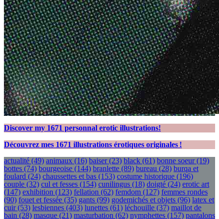
Discover my
1671
personnal erotic illustrations!
Découvrez mes
1671
illustrations érotiques originales !
actualité
(49)
animaux
(16)
baiser
(23)
black
(61)
bonne soeur
(19)
bottes
(74)
bourgeoise
(144)
branlette
(89)
bureau
(28)
burqa et
foulard
(24)
chaussettes et bas
(153)
costume historique
(196)
couple
(32)
cul et fesses
(154)
cunilingus
(18)
doigté
(24)
erotic art
(147)
exhibition
(123)
fellation
(62)
femdom
(127)
femmes rondes
(90)
fouet et fessée
(35)
gants
(99)
godemichés et objets
(96)
latex et
cuir
(53)
lesbiennes
(403)
lunettes
(61)
léchouille
(37)
maillot de
bain
(28)
masque
(21)
masturbation
(62)
nymphettes
(157)
pantalons