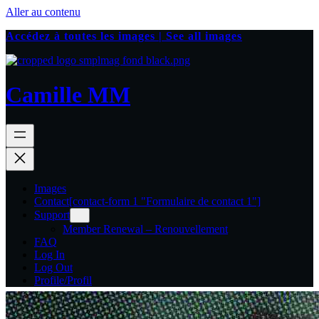
Aller au contenu
Accédez à toutes les images | See all images
Camille MM
Images
Contact
[contact-form 1 "Formulaire de contact 1"]
Support
Member Renewal – Renouvellement
FAQ
Log In
Log Out
Profile/Profil