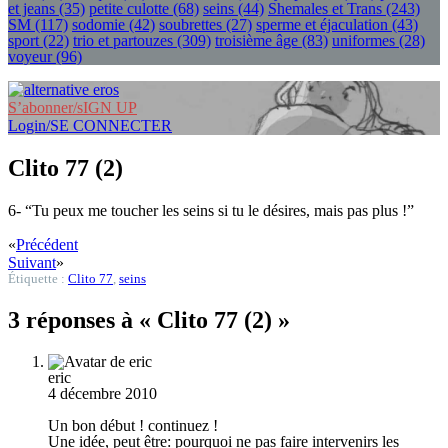
et jeans
(35)
petite culotte
(68)
seins
(44)
Shemales et Trans
(243)
SM
(117)
sodomie
(42)
soubrettes
(27)
sperme et éjaculation
(43)
sport
(22)
trio et partouzes
(309)
troisième âge
(83)
uniformes
(28)
voyeur
(96)
S’abonner/sIGN UP
Login/SE CONNECTER
Clito 77 (2)
6- “Tu peux me toucher les seins si tu le désires, mais pas plus !”
«
Précédent
Suivant
»
Étiquette :
Clito 77
,
seins
3 réponses à « Clito 77 (2) »
eric
4 décembre 2010
Un bon début ! continuez !
Une idée, peut être: pourquoi ne pas faire intervenirs les