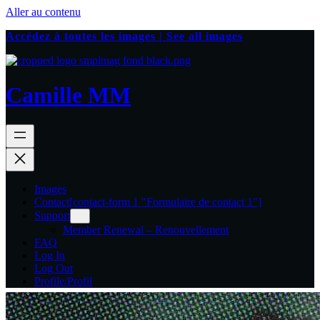
Aller au contenu
Accédez à toutes les images | See all images
Camille MM
Images
Contact
[contact-form 1 "Formulaire de contact 1"]
Support
Member Renewal – Renouvellement
FAQ
Log In
Log Out
Profile/Profil