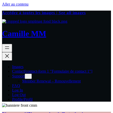
Aller au contenu
Accédez à toutes les images | See all images
Camille MM
Images
Contact
[contact-form 1 "Formulaire de contact 1"]
Support
Member Renewal – Renouvellement
FAQ
Log In
Log Out
Profile/Profil