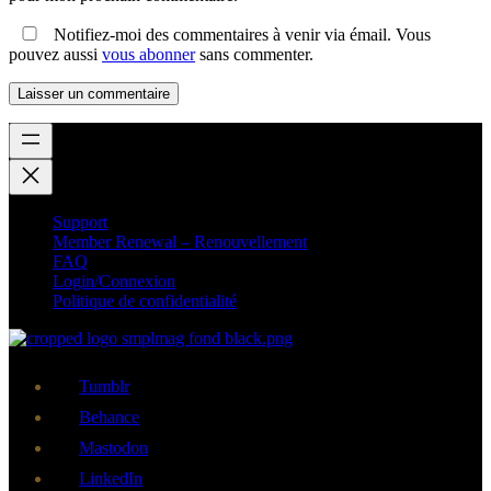
Notifiez-moi des commentaires à venir via émail. Vous
pouvez aussi
vous abonner
sans commenter.
Support
Member Renewal – Renouvellement
FAQ
Login/Connexion
Politique de confidentialité
Tumblr
Behance
Mastodon
LinkedIn