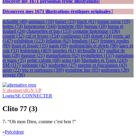
Discover my
1671
personnal erotic illustrations!
Découvrez mes
1671
illustrations érotiques originales !
actualité
(49)
animaux
(16)
baiser
(23)
black
(61)
bonne soeur
(19)
bottes
(74)
bourgeoise
(144)
branlette
(89)
bureau
(28)
burqa et
foulard
(24)
chaussettes et bas
(153)
costume historique
(196)
couple
(32)
cul et fesses
(154)
cunilingus
(18)
doigté
(24)
erotic art
(147)
exhibition
(123)
fellation
(62)
femdom
(127)
femmes rondes
(90)
fouet et fessée
(35)
gants
(99)
godemichés et objets
(96)
latex et
cuir
(53)
lesbiennes
(403)
lunettes
(61)
léchouille
(37)
maillot de
bain
(28)
masque
(21)
masturbation
(62)
nymphettes
(157)
pantalons
et jeans
(35)
petite culotte
(68)
seins
(44)
Shemales et Trans
(243)
SM
(117)
sodomie
(42)
soubrettes
(27)
sperme et éjaculation
(43)
sport
(22)
trio et partouzes
(309)
troisième âge
(83)
uniformes
(28)
voyeur
(96)
S’abonner/sIGN UP
Login/SE CONNECTER
Clito 77 (3)
7- “Oh mon Dieu, comme c’est bon !”
«
Précédent