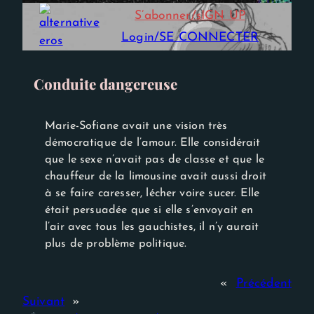
Experience
S’abonner/sIGN UP
Afin que notre
site Web
Login/SE CONNECTER
fonctionne
aussi bien que
possible lors
de votre
Conduite dangereuse
visite. Si vous
refusez ces
cookies,
certaines
Marie-Sofiane avait une vision très
fonctionnalités
démocratique de l’amour. Elle considérait
disparaîtront
que le sexe n’avait pas de classe et que le
du site Web.
chauffeur de la limousine avait aussi droit
à se faire caresser, lécher voire sucer. Elle
était persuadée que si elle s’envoyait en
l’air avec tous les gauchistes, il n’y aurait
plus de problème politique.
«
Précédent
Suivant
»