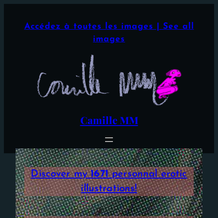
Aller
×
au
Accédez à toutes les images | See all
contenu
images
Camille MM
Discover my
1671
personnal erotic
illustrations!