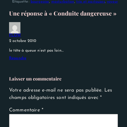
Étiquette :
bourgeoise
, 
masturbation
, 
trio et partouzes
, 
voyeur
Une réponse à « Conduite dangereuse »
FLOW
2 octobre 2010
le tête à queue n’est pas loin…
Répondre
Laisser un commentaire
Votre adresse e-mail ne sera pas publiée.
Les
champs obligatoires sont indiqués avec
*
Commentaire
*