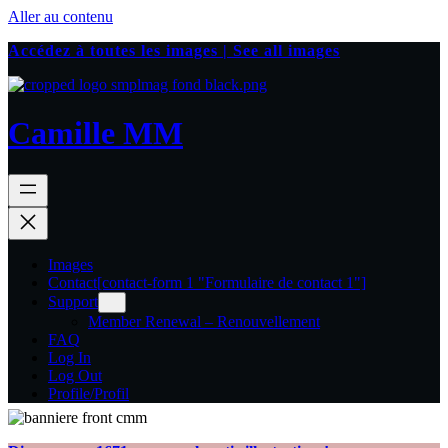
Aller au contenu
Accédez à toutes les images | See all images
Camille MM
Images
Contact
[contact-form 1 "Formulaire de contact 1"]
Support
Member Renewal – Renouvellement
FAQ
Log In
Log Out
Profile/Profil