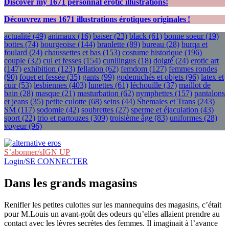
Discover my
1671
personnal erotic illustrations!
Découvrez mes
1671
illustrations érotiques originales !
actualité
(49)
animaux
(16)
baiser
(23)
black
(61)
bonne soeur
(19)
bottes
(74)
bourgeoise
(144)
branlette
(89)
bureau
(28)
burqa et
foulard
(24)
chaussettes et bas
(153)
costume historique
(196)
couple
(32)
cul et fesses
(154)
cunilingus
(18)
doigté
(24)
erotic art
(147)
exhibition
(123)
fellation
(62)
femdom
(127)
femmes rondes
(90)
fouet et fessée
(35)
gants
(99)
godemichés et objets
(96)
latex et
cuir
(53)
lesbiennes
(403)
lunettes
(61)
léchouille
(37)
maillot de
bain
(28)
masque
(21)
masturbation
(62)
nymphettes
(157)
pantalons
et jeans
(35)
petite culotte
(68)
seins
(44)
Shemales et Trans
(243)
SM
(117)
sodomie
(42)
soubrettes
(27)
sperme et éjaculation
(43)
sport
(22)
trio et partouzes
(309)
troisième âge
(83)
uniformes
(28)
voyeur
(96)
S’abonner/sIGN UP
Login/SE CONNECTER
Dans les grands magasins
Renifler les petites culottes sur les mannequins des magasins, c’était
pour M.Louis un avant-goût des odeurs qu’elles allaient prendre au
contact avec les lèvres secrètes des femmes. Il imaginait à l’avance