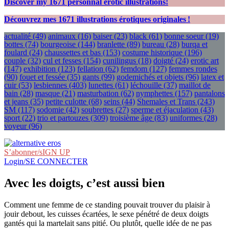
Discover my
1671
personnal erotic illustrations!
Découvrez mes
1671
illustrations érotiques originales !
actualité
(49)
animaux
(16)
baiser
(23)
black
(61)
bonne soeur
(19)
bottes
(74)
bourgeoise
(144)
branlette
(89)
bureau
(28)
burqa et
foulard
(24)
chaussettes et bas
(153)
costume historique
(196)
couple
(32)
cul et fesses
(154)
cunilingus
(18)
doigté
(24)
erotic art
(147)
exhibition
(123)
fellation
(62)
femdom
(127)
femmes rondes
(90)
fouet et fessée
(35)
gants
(99)
godemichés et objets
(96)
latex et
cuir
(53)
lesbiennes
(403)
lunettes
(61)
léchouille
(37)
maillot de
bain
(28)
masque
(21)
masturbation
(62)
nymphettes
(157)
pantalons
et jeans
(35)
petite culotte
(68)
seins
(44)
Shemales et Trans
(243)
SM
(117)
sodomie
(42)
soubrettes
(27)
sperme et éjaculation
(43)
sport
(22)
trio et partouzes
(309)
troisième âge
(83)
uniformes
(28)
voyeur
(96)
S’abonner/sIGN UP
Login/SE CONNECTER
Avec les doigts, c’est aussi bien
Comment une femme de ce standing pouvait trouver du plaisir à
jouir debout, les cuisses écartées, le sexe pénétré de deux doigts
gantés qui la martelait sans pitié. Ou plutôt, quelle idée de ne pas