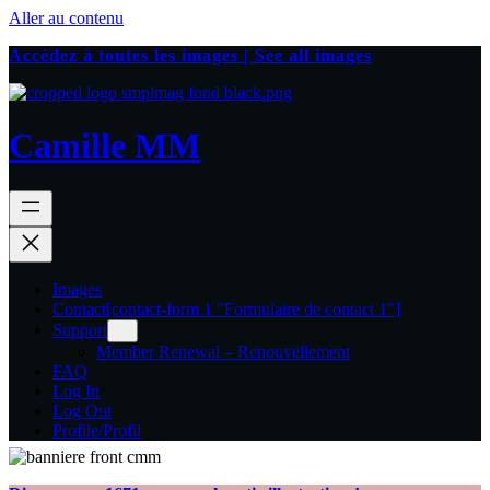
Aller au contenu
Accédez à toutes les images | See all images
Camille MM
Images
Contact
[contact-form 1 "Formulaire de contact 1"]
Support
Member Renewal – Renouvellement
FAQ
Log In
Log Out
Profile/Profil