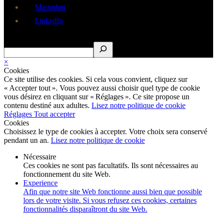
Mastodon
LinkedIn
Rechercher
×
Cookies
Ce site utilise des cookies. Si cela vous convient, cliquez sur
« Accepter tout ». Vous pouvez aussi choisir quel type de cookie
vous désirez en cliquant sur « Réglages ». Ce site propose un
contenu destiné aux adultes.
Lisez notre politique de cookie
Réglages
Tout accepter
Cookies
Choisissez le type de cookies à accepter. Votre choix sera conservé
pendant un an.
Lisez notre politique de cookie
Nécessaire
Ces cookies ne sont pas facultatifs. Ils sont nécessaires au
fonctionnement du site Web.
Experience
Afin que notre site Web fonctionne aussi bien que possible
lors de votre visite. Si vous refusez ces cookies, certaines
fonctionnalités disparaîtront du site Web.