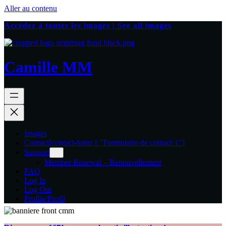
Aller au contenu
Accédez à toutes les images | See all images
Camille MM
Images
Contact
[contact-form 1 "Formulaire de contact 1"]
Support
Member Renewal – Renouvellement
FAQ
Log In
Log Out
Profile/Profil