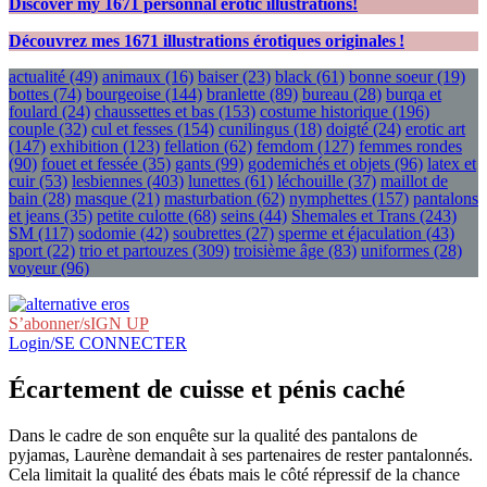
Discover my
1671
personnal erotic illustrations!
Découvrez mes
1671
illustrations érotiques originales !
actualité
(49)
animaux
(16)
baiser
(23)
black
(61)
bonne soeur
(19)
bottes
(74)
bourgeoise
(144)
branlette
(89)
bureau
(28)
burqa et
foulard
(24)
chaussettes et bas
(153)
costume historique
(196)
couple
(32)
cul et fesses
(154)
cunilingus
(18)
doigté
(24)
erotic art
(147)
exhibition
(123)
fellation
(62)
femdom
(127)
femmes rondes
(90)
fouet et fessée
(35)
gants
(99)
godemichés et objets
(96)
latex et
cuir
(53)
lesbiennes
(403)
lunettes
(61)
léchouille
(37)
maillot de
bain
(28)
masque
(21)
masturbation
(62)
nymphettes
(157)
pantalons
et jeans
(35)
petite culotte
(68)
seins
(44)
Shemales et Trans
(243)
SM
(117)
sodomie
(42)
soubrettes
(27)
sperme et éjaculation
(43)
sport
(22)
trio et partouzes
(309)
troisième âge
(83)
uniformes
(28)
voyeur
(96)
S’abonner/sIGN UP
Login/SE CONNECTER
Écartement de cuisse et pénis caché
Dans le cadre de son enquête sur la qualité des pantalons de
pyjamas, Laurène demandait à ses partenaires de rester pantalonnés.
Cela limitait la qualité des ébats mais le côté répressif de la chance