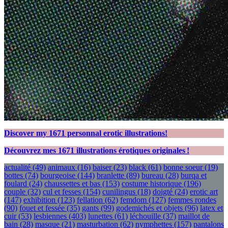
Discover my
1671
personnal erotic illustrations!
Découvrez mes
1671
illustrations érotiques originales !
actualité
(49)
animaux
(16)
baiser
(23)
black
(61)
bonne soeur
(19)
bottes
(74)
bourgeoise
(144)
branlette
(89)
bureau
(28)
burqa et
foulard
(24)
chaussettes et bas
(153)
costume historique
(196)
couple
(32)
cul et fesses
(154)
cunilingus
(18)
doigté
(24)
erotic art
(147)
exhibition
(123)
fellation
(62)
femdom
(127)
femmes rondes
(90)
fouet et fessée
(35)
gants
(99)
godemichés et objets
(96)
latex et
cuir
(53)
lesbiennes
(403)
lunettes
(61)
léchouille
(37)
maillot de
bain
(28)
masque
(21)
masturbation
(62)
nymphettes
(157)
pantalons