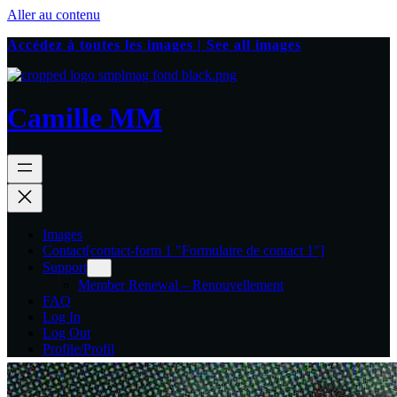
Aller au contenu
Accédez à toutes les images | See all images
Camille MM
Images
Contact
[contact-form 1 "Formulaire de contact 1"]
Support
Member Renewal – Renouvellement
FAQ
Log In
Log Out
Profile/Profil