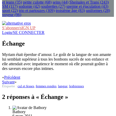
et jeans
(35)
petite culotte
(68)
seins
(44)
Shemales et Trans
(243)
SM
(117)
sodomie
(42)
soubrettes
(27)
sperme et éjaculation
(43)
sport
(22)
trio et partouzes
(309)
troisième âge
(83)
uniformes
(28)
voyeur
(96)
S’abonner/sIGN UP
Login/SE CONNECTER
Échange
Myriam était éperdue d’amour. Le goût de la langue de son amante
lui semblait supérieur à tous les bonbons sucrés de son enfance et
elle attendait avec impatience le moment où elle pourrait goûter à
des saveurs encore plus intimes.
«
Précédent
Suivant
»
Étiquette :
cul et fesses
,
femmes rondes
,
langue
,
lesbiennes
2 réponses à « Échange »
Bathory
6 mars 2011