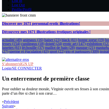
Log In
Log Out
Profile/Profil
Discover my
1671
personnal erotic illustrations!
Découvrez mes
1671
illustrations érotiques originales !
actualité
(49)
animaux
(16)
baiser
(23)
black
(61)
bonne soeur
(19)
bo
fesses
(154)
cunilingus
(18)
doigté
(24)
erotic art
(147)
exhibition
(12
lunettes
(61)
léchouille
(37)
maillot de bain
(28)
masque
(21)
masturba
(27)
sperme et éjaculation
(43)
sport
(22)
trio et partouzes
(309)
trois
S’abonner/sIGN UP
Login/SE CONNECTER
Un enterrement de première classe
Pour oublier sa douleur morale, Virginie ouvrit ses fesses à son cousi
parte d’un être si cher à son cœur…
«
Précédent
Suivant
»