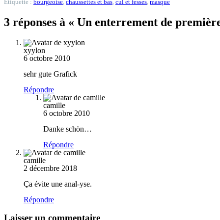
Étiquette :
bourgeoise
,
chaussettes et bas
,
cul et fesses
,
masque
3 réponses à « Un enterrement de première
xyylon
6 octobre 2010
sehr gute Grafick
Répondre
camille
6 octobre 2010
Danke schön…
Répondre
camille
2 décembre 2018
Ça évite une anal-yse.
Répondre
Laisser un commentaire