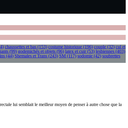
4)
chaussettes et bas
(153)
costume historique
(196)
couple
(32)
cul et
gants
(99)
godemichés et objets
(96)
latex et cuir
(53)
lesbiennes
(403)
ins
(44)
Shemales et Trans
(243)
SM
(117)
sodomie
(42)
soubrettes
rectale lui semblait le meilleur moyen de penser à autre chose que la