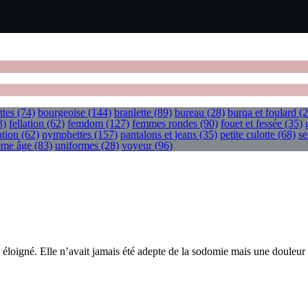
ttes
(74)
bourgeoise
(144)
branlette
(89)
bureau
(28)
burqa et foulard
(2
3)
fellation
(62)
femdom
(127)
femmes rondes
(90)
fouet et fessée
(35)
tion
(62)
nymphettes
(157)
pantalons et jeans
(35)
petite culotte
(68)
se
ième âge
(83)
uniformes
(28)
voyeur
(96)
n éloigné. Elle n’avait jamais été adepte de la sodomie mais une douleur 