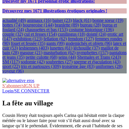
Discover my
1671
personnal erotic illustrations!
Découvrez mes
1671
illustrations érotiques originales !
actualité
(49)
animaux
(16)
baiser
(23)
black
(61)
bonne soeur
(19)
bottes
(74)
bourgeoise
(144)
branlette
(89)
bureau
(28)
burqa et
foulard
(24)
chaussettes et bas
(153)
costume historique
(196)
couple
(32)
cul et fesses
(154)
cunilingus
(18)
doigté
(24)
erotic art
(147)
exhibition
(123)
fellation
(62)
femdom
(127)
femmes rondes
(90)
fouet et fessée
(35)
gants
(99)
godemichés et objets
(96)
latex et
cuir
(53)
lesbiennes
(403)
lunettes
(61)
léchouille
(37)
maillot de
bain
(28)
masque
(21)
masturbation
(62)
nymphettes
(157)
pantalons
et jeans
(35)
petite culotte
(68)
seins
(44)
Shemales et Trans
(243)
SM
(117)
sodomie
(42)
soubrettes
(27)
sperme et éjaculation
(43)
sport
(22)
trio et partouzes
(309)
troisième âge
(83)
uniformes
(28)
voyeur
(96)
S’abonner/sIGN UP
Login/SE CONNECTER
La fête au village
Cousin Henry était toujours après Carina qui hésitait entre la claque
méritée ou le laisser faire pour voir s’il était aussi doué avec sa
langue qu’il le prétendait. Évidemment, elle avait l’habitude de ses