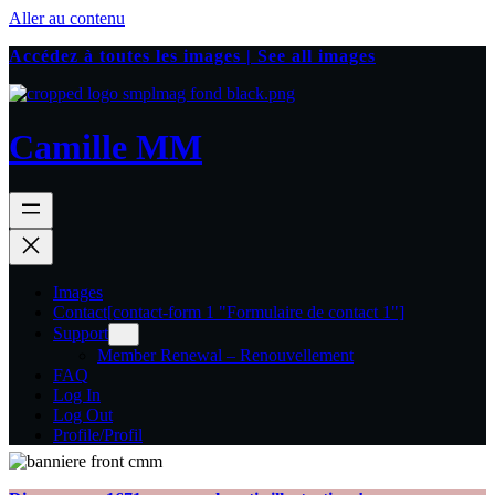
Aller au contenu
Accédez à toutes les images | See all images
Camille MM
Images
Contact
[contact-form 1 "Formulaire de contact 1"]
Support
Member Renewal – Renouvellement
FAQ
Log In
Log Out
Profile/Profil