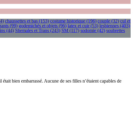
4)
chaussettes et bas
(153)
costume historique
(196)
couple
(32)
cul et
gants
(99)
godemichés et objets
(96)
latex et cuir
(53)
lesbiennes
(403)
ins
(44)
Shemales et Trans
(243)
SM
(117)
sodomie
(42)
soubrettes
 il était bien embarrassé. Aucune de ses filles n’étaient capables de