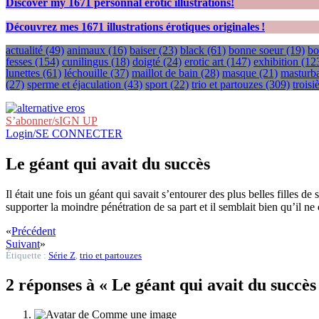
Discover my
1671
personnal erotic illustrations!
Découvrez mes
1671
illustrations érotiques originales !
actualité
(49)
animaux
(16)
baiser
(23)
black
(61)
bonne soeur
(19)
bo
fesses
(154)
cunilingus
(18)
doigté
(24)
erotic art
(147)
exhibition
(12
lunettes
(61)
léchouille
(37)
maillot de bain
(28)
masque
(21)
masturba
(27)
sperme et éjaculation
(43)
sport
(22)
trio et partouzes
(309)
trois
S’abonner/sIGN UP
Login/SE CONNECTER
Le géant qui avait du succès
Il était une fois un géant qui savait s’entourer des plus belles filles d
supporter la moindre pénétration de sa part et il semblait bien qu’il ne 
«
Précédent
Suivant
»
Étiquette :
Série Z
,
trio et partouzes
2 réponses à « Le géant qui avait du succès