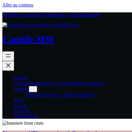
Aller au contenu
Accédez à toutes les images | See all images
Camille MM
Images
Contact
[contact-form 1 "Formulaire de contact 1"]
Support
Member Renewal – Renouvellement
FAQ
Log In
Log Out
Profile/Profil