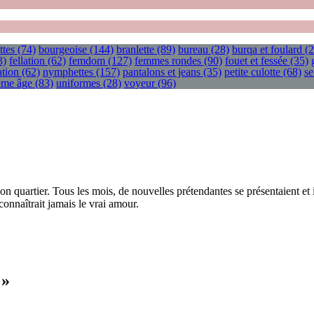
ttes
(74)
bourgeoise
(144)
branlette
(89)
bureau
(28)
burqa et foulard
(2
3)
fellation
(62)
femdom
(127)
femmes rondes
(90)
fouet et fessée
(35)
tion
(62)
nymphettes
(157)
pantalons et jeans
(35)
petite culotte
(68)
se
ième âge
(83)
uniformes
(28)
voyeur
(96)
e son quartier. Tous les mois, de nouvelles prétendantes se présentaient et
connaîtrait jamais le vrai amour.
 »