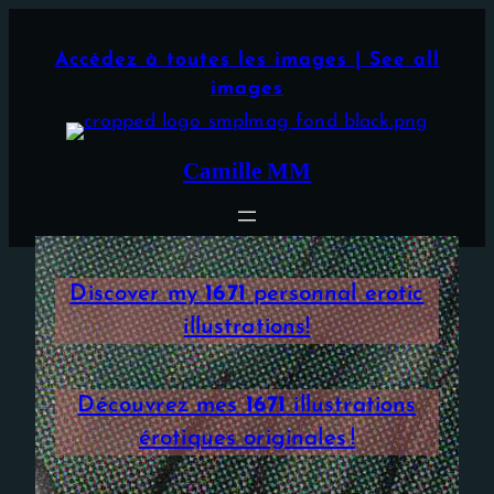
Aller
×
au
Accédez à toutes les images | See all
contenu
images
Camille MM
Discover my
1671
personnal erotic
illustrations!
Découvrez mes
1671
illustrations
érotiques originales !