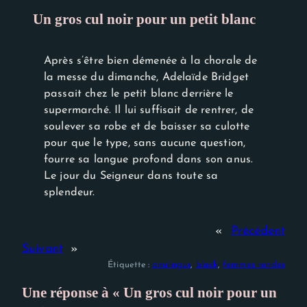
Experience
Afin que notre
Un gros cul noir pour un petit blanc
site Web
fonctionne
aussi bien que
Après s’être bien démenée à la chorale de
possible lors
de votre
la messe du dimanche, Adelaïde Bridget
visite. Si vous
passait chez le petit blanc derrière le
refusez ces
supermarché. Il lui suffisait de rentrer, de
cookies,
certaines
soulever sa robe et de baisser sa culotte
fonctionnalités
pour que le type, sans aucune question,
disparaîtront
du site Web.
fourre sa langue profond dans son anus.
Le jour du Seigneur dans toute sa
splendeur.
«
Précédent
Suivant
»
Étiquette :
anulingus
, 
black
, 
femmes rondes
Une réponse à « Un gros cul noir pour un