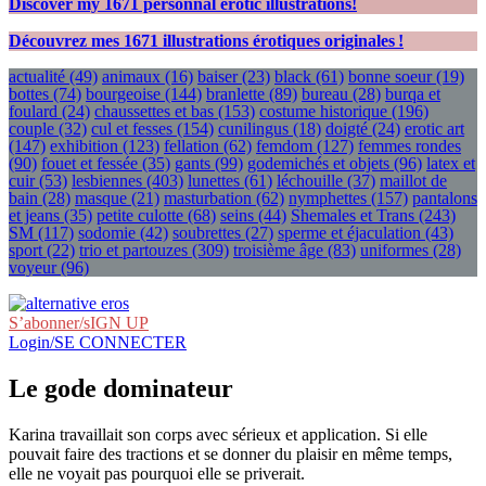
Discover my
1671
personnal erotic illustrations!
Découvrez mes
1671
illustrations érotiques originales !
actualité
(49)
animaux
(16)
baiser
(23)
black
(61)
bonne soeur
(19)
bottes
(74)
bourgeoise
(144)
branlette
(89)
bureau
(28)
burqa et
foulard
(24)
chaussettes et bas
(153)
costume historique
(196)
couple
(32)
cul et fesses
(154)
cunilingus
(18)
doigté
(24)
erotic art
(147)
exhibition
(123)
fellation
(62)
femdom
(127)
femmes rondes
(90)
fouet et fessée
(35)
gants
(99)
godemichés et objets
(96)
latex et
cuir
(53)
lesbiennes
(403)
lunettes
(61)
léchouille
(37)
maillot de
bain
(28)
masque
(21)
masturbation
(62)
nymphettes
(157)
pantalons
et jeans
(35)
petite culotte
(68)
seins
(44)
Shemales et Trans
(243)
SM
(117)
sodomie
(42)
soubrettes
(27)
sperme et éjaculation
(43)
sport
(22)
trio et partouzes
(309)
troisième âge
(83)
uniformes
(28)
voyeur
(96)
S’abonner/sIGN UP
Login/SE CONNECTER
Le gode dominateur
Karina travaillait son corps avec sérieux et application. Si elle
pouvait faire des tractions et se donner du plaisir en même temps,
elle ne voyait pas pourquoi elle se priverait.