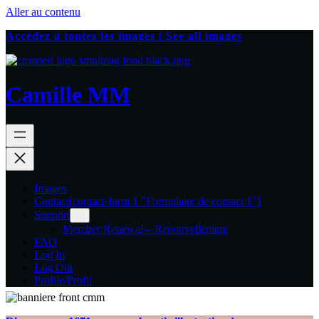
Aller au contenu
Accédez à toutes les images | See all images
Camille MM
Images
Contact
[contact-form 1 "Formulaire de contact 1"]
Support
Member Renewal – Renouvellement
FAQ
Log In
Log Out
Profile/Profil