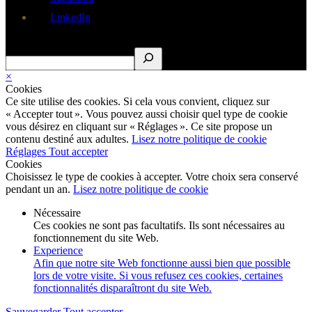
LinkedIn
Rechercher
×
Cookies
Ce site utilise des cookies. Si cela vous convient, cliquez sur
« Accepter tout ». Vous pouvez aussi choisir quel type de cookie
vous désirez en cliquant sur « Réglages ». Ce site propose un
contenu destiné aux adultes.
Lisez notre politique de cookie
Réglages
Tout accepter
Cookies
Choisissez le type de cookies à accepter. Votre choix sera conservé
pendant un an.
Lisez notre politique de cookie
Nécessaire
Ces cookies ne sont pas facultatifs. Ils sont nécessaires au
fonctionnement du site Web.
Experience
Afin que notre site Web fonctionne aussi bien que possible
lors de votre visite. Si vous refusez ces cookies, certaines
fonctionnalités disparaîtront du site Web.
Sauvegarder
Tout accepter