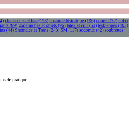
4)
chaussettes et bas
(153)
costume historique
(196)
couple
(32)
cul et
gants
(99)
godemichés et objets
(96)
latex et cuir
(53)
lesbiennes
(403)
ins
(44)
Shemales et Trans
(243)
SM
(117)
sodomie
(42)
soubrettes
ans de pratique.