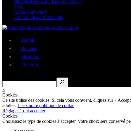
Member Renewal – Renouvellement
FAQ
Login/Connexion
Politique de confidentialité
Tumblr
Behance
Mastodon
LinkedIn
Rechercher
×
Cookies
Ce site utilise des cookies. Si cela vous convient, cliquez sur « Acce
adultes.
Lisez notre politique de cookie
Réglages
Tout accepter
Cookies
Choisissez le type de cookies à accepter. Votre choix sera conservé p