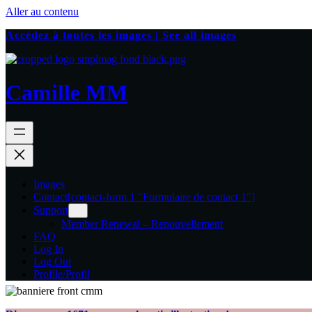
Aller au contenu
Accédez à toutes les images | See all images
Camille MM
Images
Contact
[contact-form 1 "Formulaire de contact 1"]
Support
Member Renewal – Renouvellement
FAQ
Log In
Log Out
Profile/Profil