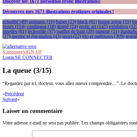
Discover my
1671
personnal erotic illustrations!
Découvrez mes
1671
illustrations érotiques originales !
actualité
(49)
animaux
(16)
baiser
(23)
black
(61)
bonne soeur
(19)
bo
fesses
(154)
cunilingus
(18)
doigté
(24)
erotic art
(147)
exhibition
(12
lunettes
(61)
léchouille
(37)
maillot de bain
(28)
masque
(21)
masturba
(27)
sperme et éjaculation
(43)
sport
(22)
trio et partouzes
(309)
trois
S’abonner/sIGN UP
Login/SE CONNECTER
La queue (3/15)
“Regardez par ici, docteur, vous allez mieux comprendre…”. Le docteur
«
Précédent
Suivant
»
Laisser un commentaire
Votre adresse e-mail ne sera pas publiée.
Les champs obligatoires son