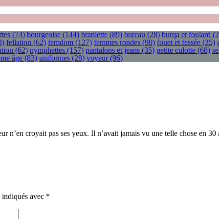
ttes
(74)
bourgeoise
(144)
branlette
(89)
bureau
(28)
burqa et foulard
(2
3)
fellation
(62)
femdom
(127)
femmes rondes
(90)
fouet et fessée
(35)
tion
(62)
nymphettes
(157)
pantalons et jeans
(35)
petite culotte
(68)
se
ième âge
(83)
uniformes
(28)
voyeur
(96)
 n’en croyait pas ses yeux. Il n’avait jamais vu une telle chose en 30 
t indiqués avec
*