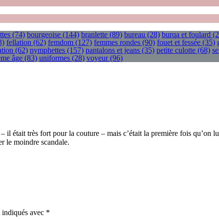
ttes
(74)
bourgeoise
(144)
branlette
(89)
bureau
(28)
burqa et foulard
(2
3)
fellation
(62)
femdom
(127)
femmes rondes
(90)
fouet et fessée
(35)
tion
(62)
nymphettes
(157)
pantalons et jeans
(35)
petite culotte
(68)
se
ième âge
(83)
uniformes
(28)
voyeur
(96)
 était très fort pour la couture – mais c’était la première fois qu’on lui 
éer le moindre scandale.
t indiqués avec
*