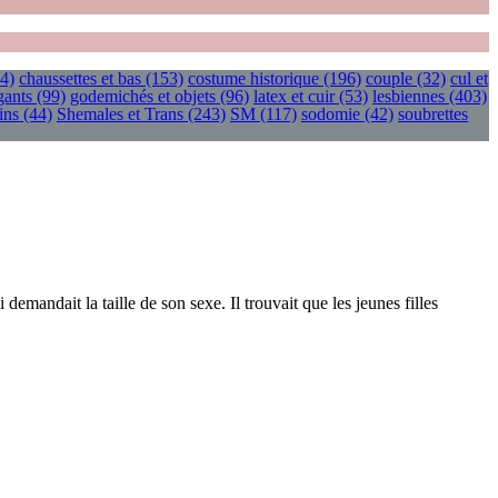
4)
chaussettes et bas
(153)
costume historique
(196)
couple
(32)
cul et
gants
(99)
godemichés et objets
(96)
latex et cuir
(53)
lesbiennes
(403)
ins
(44)
Shemales et Trans
(243)
SM
(117)
sodomie
(42)
soubrettes
demandait la taille de son sexe. Il trouvait que les jeunes filles