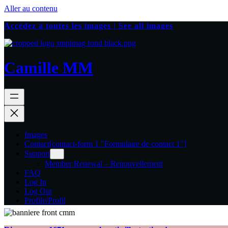
Aller au contenu
Accédez à toutes les images | See all images
Camille MM
Images
Contact
[contact-form 1 "Formulaire de contact 1"]
Support
Member Renewal – Renouvellement
FAQ
Log In
Log Out
Profile/Profil