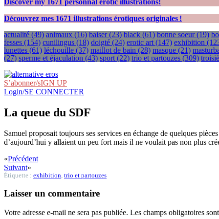
Discover my
1671
personnal erotic illustrations!
Découvrez mes
1671
illustrations érotiques originales !
actualité
(49)
animaux
(16)
baiser
(23)
black
(61)
bonne soeur
(19)
bo
fesses
(154)
cunilingus
(18)
doigté
(24)
erotic art
(147)
exhibition
(12
lunettes
(61)
léchouille
(37)
maillot de bain
(28)
masque
(21)
masturba
(27)
sperme et éjaculation
(43)
sport
(22)
trio et partouzes
(309)
trois
S’abonner/sIGN UP
Login/SE CONNECTER
La queue du SDF
Samuel proposait toujours ses services en échange de quelques pièces – il
d’aujourd’hui y allaient un peu fort mais il ne voulait pas non plus cr
«
Précédent
Suivant
»
Étiquette :
exhibition
,
trio et partouzes
Laisser un commentaire
Votre adresse e-mail ne sera pas publiée.
Les champs obligatoires son