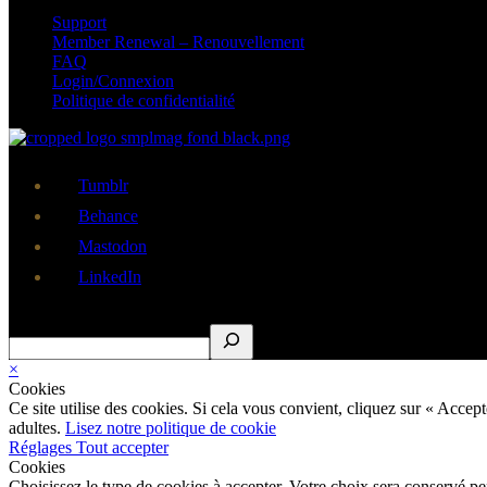
Support
Member Renewal – Renouvellement
FAQ
Login/Connexion
Politique de confidentialité
Tumblr
Behance
Mastodon
LinkedIn
Rechercher
×
Cookies
Ce site utilise des cookies. Si cela vous convient, cliquez sur « Acce
adultes.
Lisez notre politique de cookie
Réglages
Tout accepter
Cookies
Choisissez le type de cookies à accepter. Votre choix sera conservé p