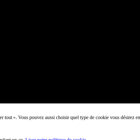
pter tout ». Vous pouvez aussi choisir quel type de cookie vous désirez e
endant un an.
Lisez notre politique de cookie