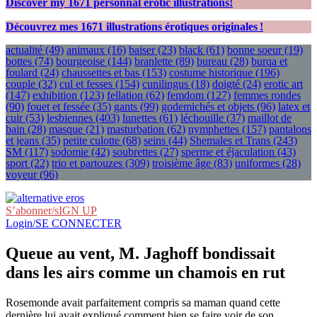
Discover my
1671
personnal erotic illustrations!
Découvrez mes
1671
illustrations érotiques originales !
actualité
(49)
animaux
(16)
baiser
(23)
black
(61)
bonne soeur
(19)
bottes
(74)
bourgeoise
(144)
branlette
(89)
bureau
(28)
burqa et
foulard
(24)
chaussettes et bas
(153)
costume historique
(196)
couple
(32)
cul et fesses
(154)
cunilingus
(18)
doigté
(24)
erotic art
(147)
exhibition
(123)
fellation
(62)
femdom
(127)
femmes rondes
(90)
fouet et fessée
(35)
gants
(99)
godemichés et objets
(96)
latex et
cuir
(53)
lesbiennes
(403)
lunettes
(61)
léchouille
(37)
maillot de
bain
(28)
masque
(21)
masturbation
(62)
nymphettes
(157)
pantalons
et jeans
(35)
petite culotte
(68)
seins
(44)
Shemales et Trans
(243)
SM
(117)
sodomie
(42)
soubrettes
(27)
sperme et éjaculation
(43)
sport
(22)
trio et partouzes
(309)
troisième âge
(83)
uniformes
(28)
voyeur
(96)
S’abonner/sIGN UP
Login/SE CONNECTER
Queue au vent, M. Jaghoff bondissait
dans les airs comme un chamois en rut
Rosemonde avait parfaitement compris sa maman quand cette
dernière lui avait expliqué comment bien se faire voir de son