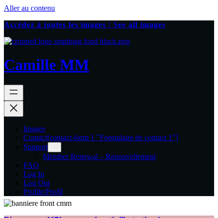
Aller au contenu
Accédez à toutes les images | See all images
Camille MM
Images
Contact
[contact-form 1 "Formulaire de contact 1"]
Support
Member Renewal – Renouvellement
FAQ
Log In
Log Out
Profile/Profil