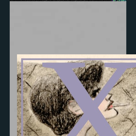
Experience
Afin que notre
site Web
fonctionne
aussi bien que
possible lors
de votre
visite. Si vous
refusez ces
cookies,
certaines
fonctionnalités
disparaîtront
du site Web.