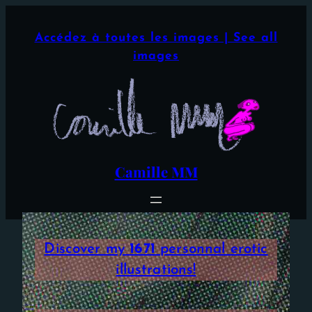
Aller
×
au
Accédez à toutes les images | See all
contenu
images
Camille MM
Discover my
1671
personnal erotic
illustrations!