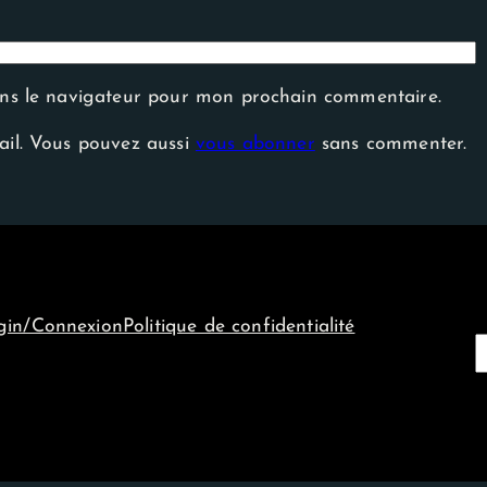
ans le navigateur pour mon prochain commentaire.
ail. Vous pouvez aussi
vous abonner
sans commenter.
gin/Connexion
Politique de confidentialité
e
c
h
e