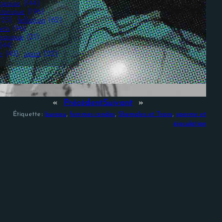
geoise
(144)
storique
(196)
123)
fellation
(62)
ets
(96)
masque
(21)
(44)
n
(43)
sport
(22)
«
Précédent
Suivant
»
Étiquette :
bureau
, 
femmes rondes
, 
Shemales et Trans
, 
sperme et
éjaculation