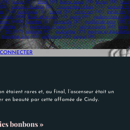
x
(16)
baiser
(23)
black
(61)
bonne soeur
(19)
bottes
(74)
bour
(28)
burqa et foulard
(24)
chaussettes et bas
(153)
costume hi
es
(154)
cunilingus
(18)
doigté
(24)
erotic art
(147)
exhibition
(
 rondes
(90)
fouet et fessée
(35)
gants
(99)
godemichés et obj
iennes
(403)
lunettes
(61)
léchouille
(37)
maillot de bain
(28)
phettes
(157)
pantalons et jeans
(35)
petite culotte
(68)
seins
3)
SM
(117)
sodomie
(42)
soubrettes
(27)
sperme et éjaculatio
troisième âge
(83)
uniformes
(28)
voyeur
(96)
E CONNECTER
n étaient rares et, au final, l’ascenseur était un
cer en beauté par cette affamée de Cindy.
ries bonbons »