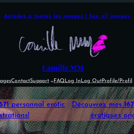
Accédez à toutes les images | See all images
Camille MM
ages
Contact
Support
FAQ
Log In
Log Out
Profile/Profil
671
personnal erotic
Découvrez mes
167
ustrations!
érotiques orig