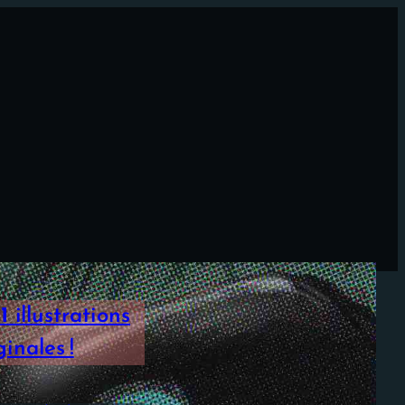
1
illustrations
inales !