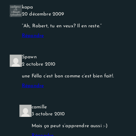
Experience
kapa
Afin que notre
site Web
20 décembre 2009
fonctionne
aussi bien que
“Ah, Robert, tu en veux? Il en reste.”
possible lors
de votre
Répondre
visite. Si vous
refusez ces
cookies,
certaines
Spawn
fonctionnalités
2 octobre 2010
disparaîtront
du site Web.
une Félla c’est bon comme c’est bien fait!.
Répondre
camille
3 octobre 2010
Mais ça peut s’apprendre aussi :-)
Répondre