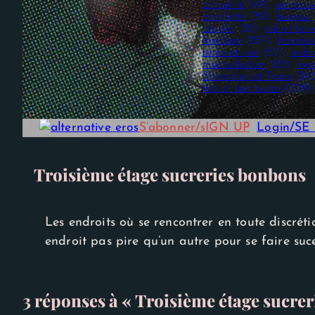
actualité
(49)
animau
branlette
(89)
bureau
couple
(32)
cul et fess
femdom
(127)
femmes
latex et cuir
(53)
lesb
masturbation
(62)
nym
Shemales et Trans
(24
trio et partouzes
(309)
S’abonner/sIGN UP
Login/S
Troisième étage sucreries bonbons
Nécessaire
Ces cookies ne
sont pas
Les endroits où se rencontrer en toute discrétio
facultatifs. Ils
sont
endroit pas pire qu’un autre pour se faire su
nécessaires au
fonctionnement
du site Web.
3 réponses à « Troisième étage sucre