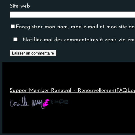
Site web
Enregistrer mon nom, mon e-mail et mon site d
Notifiez-moi des commentaires à venir via ém
Support
Member Renewal – Renouvellement
FAQ
Lo
Tumblr
Behance
Mastodon
LinkedIn