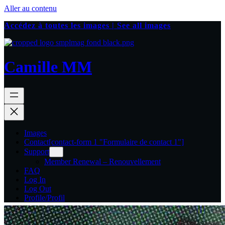
Aller au contenu
Accédez à toutes les images | See all images
Camille MM
Images
Contact
[contact-form 1 "Formulaire de contact 1"]
Support
Member Renewal – Renouvellement
FAQ
Log In
Log Out
Profile/Profil