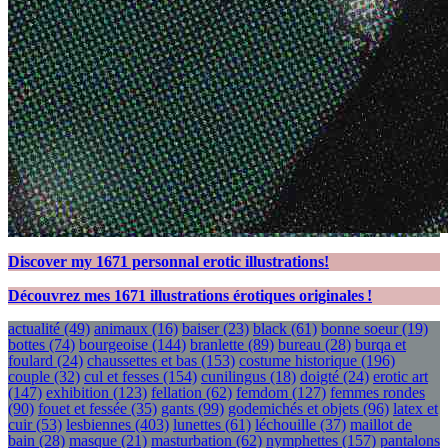
Discover my
1671
personnal erotic illustrations!
Découvrez mes
1671
illustrations érotiques originales !
actualité
(49)
animaux
(16)
baiser
(23)
black
(61)
bonne soeur
(19)
bottes
(74)
bourgeoise
(144)
branlette
(89)
bureau
(28)
burqa et
foulard
(24)
chaussettes et bas
(153)
costume historique
(196)
couple
(32)
cul et fesses
(154)
cunilingus
(18)
doigté
(24)
erotic art
(147)
exhibition
(123)
fellation
(62)
femdom
(127)
femmes rondes
(90)
fouet et fessée
(35)
gants
(99)
godemichés et objets
(96)
latex et
cuir
(53)
lesbiennes
(403)
lunettes
(61)
léchouille
(37)
maillot de
bain
(28)
masque
(21)
masturbation
(62)
nymphettes
(157)
pantalons