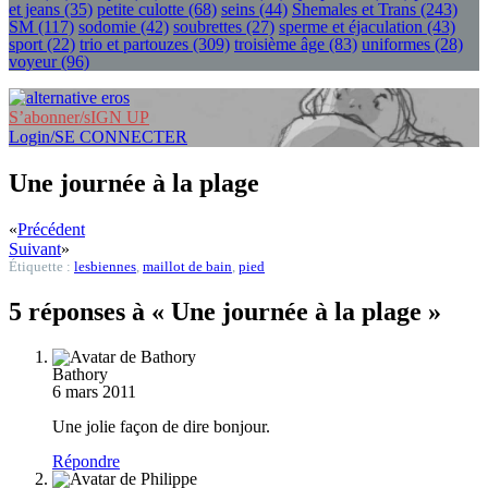
et jeans
(35)
petite culotte
(68)
seins
(44)
Shemales et Trans
(243)
SM
(117)
sodomie
(42)
soubrettes
(27)
sperme et éjaculation
(43)
sport
(22)
trio et partouzes
(309)
troisième âge
(83)
uniformes
(28)
voyeur
(96)
S’abonner/sIGN UP
Login/SE CONNECTER
Une journée à la plage
«
Précédent
Suivant
»
Étiquette :
lesbiennes
,
maillot de bain
,
pied
5 réponses à « Une journée à la plage »
Bathory
6 mars 2011
Une jolie façon de dire bonjour.
Répondre