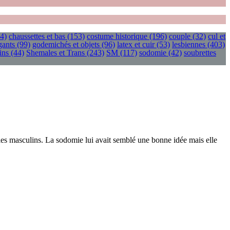
4)
chaussettes et bas
(153)
costume historique
(196)
couple
(32)
cul et
gants
(99)
godemichés et objets
(96)
latex et cuir
(53)
lesbiennes
(403)
ins
(44)
Shemales et Trans
(243)
SM
(117)
sodomie
(42)
soubrettes
bles masculins. La sodomie lui avait semblé une bonne idée mais elle