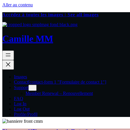
Aller au contenu
Accédez à toutes les images | See all images
Camille MM
Images
Contact
[contact-form 1 "Formulaire de contact 1"]
Support
Member Renewal – Renouvellement
FAQ
Log In
Log Out
Profile/Profil