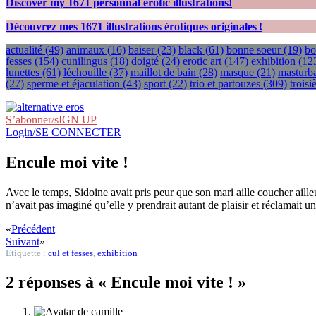
Discover my
1671
personnal erotic illustrations!
Découvrez mes
1671
illustrations érotiques originales !
actualité
(49)
animaux
(16)
baiser
(23)
black
(61)
bonne soeur
(19)
bo
fesses
(154)
cunilingus
(18)
doigté
(24)
erotic art
(147)
exhibition
(12
lunettes
(61)
léchouille
(37)
maillot de bain
(28)
masque
(21)
masturba
(27)
sperme et éjaculation
(43)
sport
(22)
trio et partouzes
(309)
trois
S’abonner/sIGN UP
Login/SE CONNECTER
Encule moi vite !
Avec le temps, Sidoine avait pris peur que son mari aille coucher aill
n’avait pas imaginé qu’elle y prendrait autant de plaisir et réclamait u
«
Précédent
Suivant
»
Étiquette :
cul et fesses
,
exhibition
2 réponses à « Encule moi vite ! »