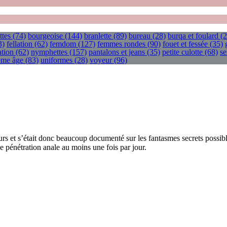
ttes
(74)
bourgeoise
(144)
branlette
(89)
bureau
(28)
burqa et foulard
(2
3)
fellation
(62)
femdom
(127)
femmes rondes
(90)
fouet et fessée
(35)
tion
(62)
nymphettes
(157)
pantalons et jeans
(35)
petite culotte
(68)
se
ième âge
(83)
uniformes
(28)
voyeur
(96)
eurs et s’était donc beaucoup documenté sur les fantasmes secrets possi
ne pénétration anale au moins une fois par jour.